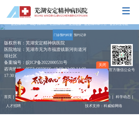
首页banner
wap banner
栏目banner
友情链接
首页banner下方
首页科室导航
门诊预约科室
预约记录
版权所有：芜湖安定精神病医院
医院地址：芜湖市无为市福渡镇新河街道河
坝社区
备案编号：皖ICP备2022000531号
关闭
咨询热线：0553-6023666（8:00-12:00,14:00-
官方微信公众号
17:30）
首页
就医指南
医院概况
新闻中心
医院文化
通知公告
科学动态
人才招聘
技术支持：科威鲸网络