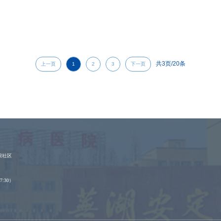
共
3
页/
20
条
上一页
1
2
3
下一页
坝社区
17:30）