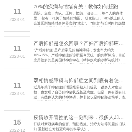
70%的疾病与情绪有关：教你如何赶跑伤身的7种情绪
11
恐惧、焦虑、内疚、压抑、愤怒、沮丧…… 每个人的身体
里， 都有一张关于情绪的地图。 研究指出， 70%以上的人
2023-01
会遭受到情绪对身体器官的“攻击”。 “癌症”与长时间的怨恨
有关， 常受批评的人爱得关节炎…… 据统计，目前与情绪
有关的病已达到200多种。
产后抑郁是怎么回事？产妇产后抑郁应该如何护理？
11
“产后抑郁症”是产后常见的精神障碍，发生率大约为
10%-15%。产后抑郁症的诊断至今无统一的判断标准，目前
2023-01
应用较多的是美国精神病学在《精神疾病的诊断与统计》
（1994年）中制定的：具备下列症状的5条或5条以上，必须
具有1或2条，且持续2周以上，患者自感痛苦或患者的社会
功能已经受到严重影响。
双相情感障碍与抑郁症之间到底有着怎样的关系？
11
近几年关于抑郁症的话题经常被人们提及，很多人对症自
检，也发现了自己的抑郁状况甚至病症。但是，你有没有想
2023-01
过，有些你认为的精神障碍，并非仅仅是抑郁那么简单。也
有可能是双相情感障碍。
疫情放开管控的这一刻到来，很多人却焦虑了...
15
打破对新冠病毒的危害、预防措施、治疗方法等问题的旧认
知.重新建立对新冠病毒的科学认知。
2022-12