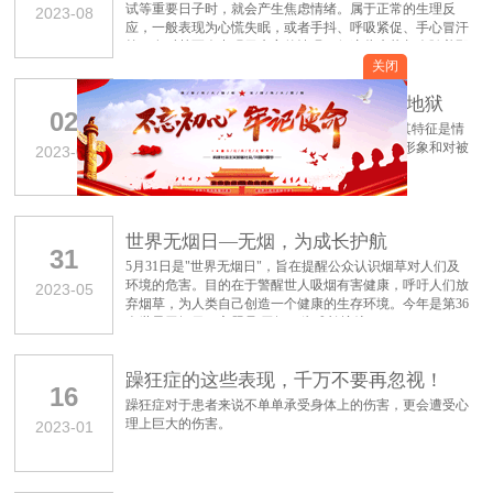
试等重要日子时，就会产生焦虑情绪。属于正常的生理反
2023-08
应，一般表现为心慌失眠，或者手抖、呼吸紧促、手心冒汗
等，有时甚至会出现胃痉挛的情况，但这些症状都会随着那
些事件的结束而消失。
关闭
边缘型人格障碍：一念天堂，一念地狱
02
边缘型人格障碍(BPD)是一种致残性精神疾病，其特征是情
绪和人际关系不稳定，并伴有冲动、扭曲的自我形象和对被
2023-08
抛弃的强烈恐惧。
世界无烟日—无烟，为成长护航
31
5月31日是"世界无烟日"，旨在提醒公众认识烟草对人们及
环境的危害。目的在于警醒世人吸烟有害健康，呼吁人们放
2023-05
弃烟草，为人类自己创造一个健康的生存环境。今年是第36
个世界无烟日，主题是:无烟，为成长护航。
躁狂症的这些表现，千万不要再忽视！
16
躁狂症对于患者来说不单单承受身体上的伤害，更会遭受心
理上巨大的伤害。
2023-01